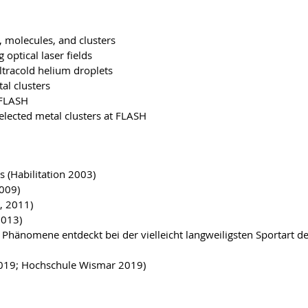
 molecules, and clusters
optical laser fields
ultracold helium droplets
al clusters
 FLASH
elected metal clusters at FLASH
 (Habilitation 2003)
2009)
, 2011)
2013)
Phänomene entdeckt bei der vielleicht langweiligsten Sportart d
2019; Hochschule Wismar 2019)