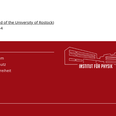
d of the University of Rostock
)
84
um
hutz
reiheit